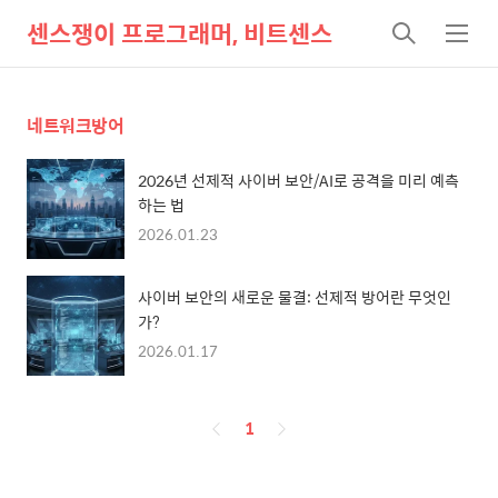
센스쟁이 프로그래머, 비트센스
검
메
색
뉴
네트워크방어
2026년 선제적 사이버 보안/AI로 공격을 미리 예측
하는 법
2026.01.23
사이버 보안의 새로운 물결: 선제적 방어란 무엇인
가?
2026.01.17
페
1
이
징