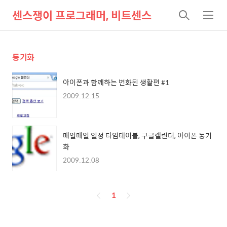
센스쟁이 프로그래머, 비트센스
검
메
색
뉴
동기화
아이폰과 함께하는 변화된 생활편 #1
2009.12.15
매일매일 일정 타임테이블, 구글캘린더, 아이폰 동기
화
2009.12.08
페
1
이
징