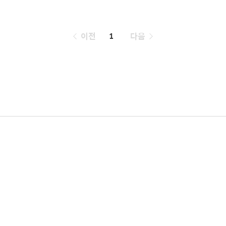
페
이전
1
다음
이
징