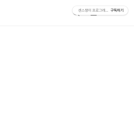
센스쟁이 프로그래머, 비트센스
구독하기
검
메
색
뉴