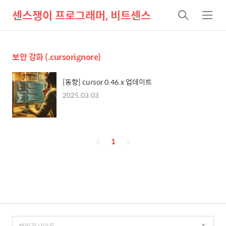
센스쟁이 프로그래머, 비트센스
검
메
색
뉴
보안 강화 (.cursorignore)
[동향] cursor 0.46.x 업데이트
2025.03.03
페
1
이
징