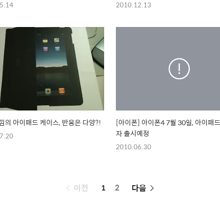
5.14
2010.12.13
낌의 아이패드 케이스, 반응은 다양?!
[아이폰] 아이폰4 7월 30일, 아이패드
자 출시예정
7.20
2010.06.30
페
이전
1
2
다음
이
징