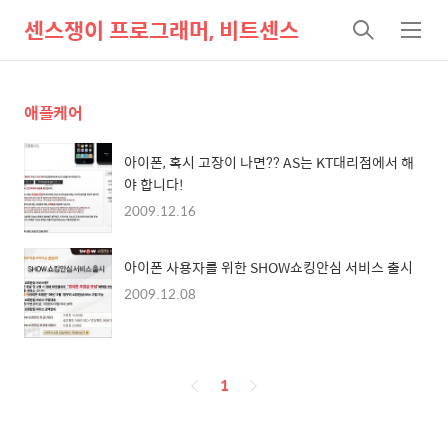
센스쟁이 프로그래머, 비트센스
검
메
색
뉴
애플케어
아이폰, 혹시 고장이 나면?? AS는 KT대리점에서 해
야 합니다!
2009.12.16
아이폰 사용자를 위한 SHOW쇼킹안심 서비스 출시
2009.12.08
페
1
이
징