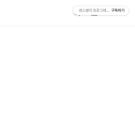
센스쟁이 프로그래머, 비트센스
구독하기
검
메
색
뉴