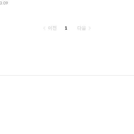
3.09
페
이전
1
다음
이
징