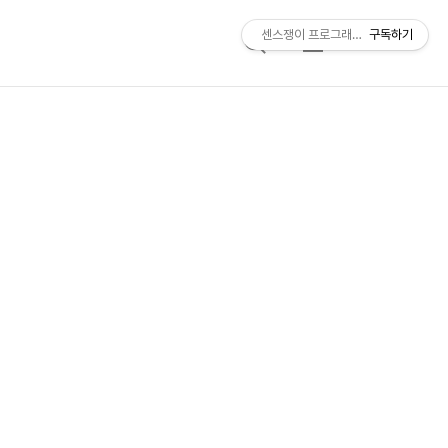
센스쟁이 프로그래머, 비트센스
구독하기
검
메
색
뉴