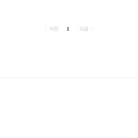
페
이전
1
다음
이
징