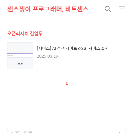
센스쟁이 프로그래머, 비트센스
검
메
색
뉴
오픈리서치 김일두
[서비스] AI 검색 사이트 oo.ai 서비스 출시
2025.03.19
페
1
이
징