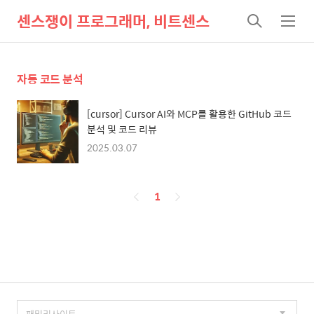
센스쟁이 프로그래머, 비트센스
검
메
색
뉴
자동 코드 분석
[cursor] Cursor AI와 MCP를 활용한 GitHub 코드
분석 및 코드 리뷰
2025.03.07
페
1
이
징