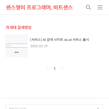
센스쟁이 프로그래머, 비트센스
검
메
색
뉴
차세대 검색엔진
[서비스] AI 검색 사이트 oo.ai 서비스 출시
2025.03.19
페
1
이
징