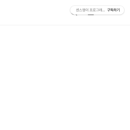
센스쟁이 프로그래머, 비트센스
구독하기
검
메
색
뉴