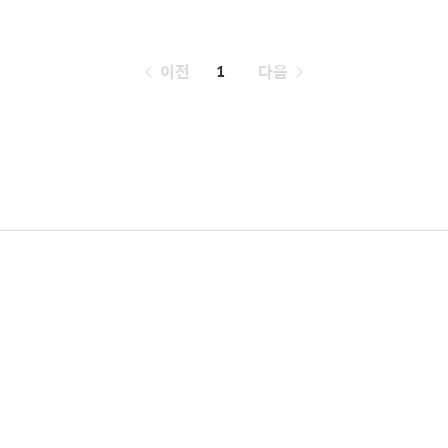
페
이전
1
다음
이
징