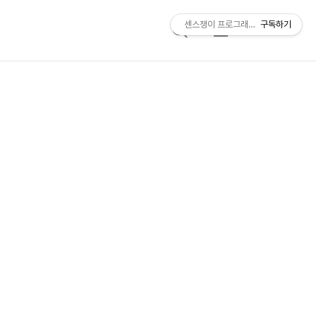
센스쟁이 프로그래머, 비트센스
구독하기
검
메
색
뉴