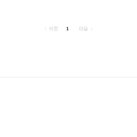
페
이전
1
다음
이
징