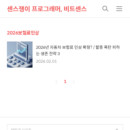
센스쟁이 프로그래머, 비트센스
검
메
색
뉴
2026보험료인상
2026년 자동차 보험료 인상 확정? / 할증 폭탄 피하
는 생존 전략 3
2026.02.01
페
1
이
징