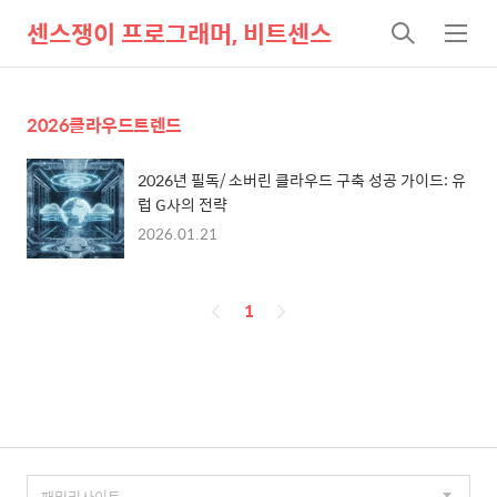
센스쟁이 프로그래머, 비트센스
검
메
색
뉴
2026클라우드트렌드
2026년 필독/ 소버린 클라우드 구축 성공 가이드: 유
럽 G사의 전략
2026.01.21
페
1
이
징