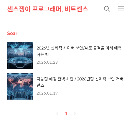
센스쟁이 프로그래머, 비트센스
검
메
색
뉴
Soar
2026년 선제적 사이버 보안/AI로 공격을 미리 예측
하는 법
2026.01.23
지능형 해킹 완벽 차단 / 2026년형 선제적 보안 거버
넌스
2026.01.19
페
1
이
징