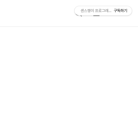
센스쟁이 프로그래머, 비트센스
구독하기
검
메
색
뉴