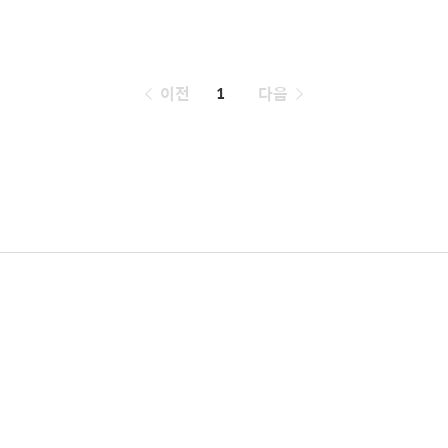
페
이전
1
다음
이
징