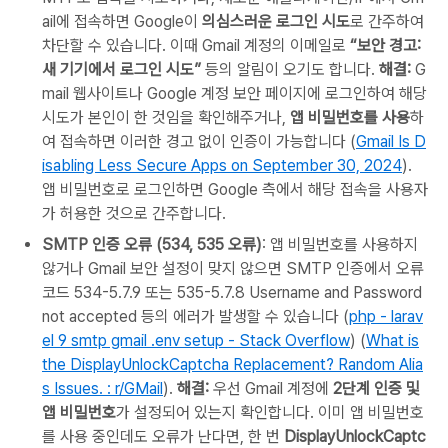
ail에 접속하면 Google이
의심스러운 로그인 시도
로 간주하여
차단할 수 있습니다. 이때 Gmail 계정의 이메일로
“보안 경고:
새 기기에서 로그인 시도”
등의 알림이 오기도 합니다.
해결:
G
mail 웹사이트나 Google 계정 보안 페이지에 로그인하여 해당
시도가 본인이 한 것임을 확인해주거나,
앱 비밀번호를 사용
하
여 접속하면 이러한 경고 없이 인증이 가능합니다 (
Gmail Is D
isabling Less Secure Apps on September 30, 2024
).
앱 비밀번호로 로그인하면 Google 측에서 해당 접속을 사용자
가 허용한 것으로 간주합니다.
SMTP 인증 오류 (534, 535 오류)
: 앱 비밀번호를 사용하지
않거나 Gmail 보안 설정이 맞지 않으면 SMTP 인증에서 오류
코드 534-5.7.9 또는 535-5.7.8 Username and Password
not accepted 등의 에러가 발생할 수 있습니다 (
php - larav
el 9 smtp gmail .env setup - Stack Overflow
) (
What is
the DisplayUnlockCaptcha Replacement? Random Alia
s Issues. : r/GMail
).
해결:
우선 Gmail 계정에
2단계 인증 및
앱 비밀번호
가 설정되어 있는지 확인합니다. 이미 앱 비밀번호
를 사용 중인데도 오류가 난다면, 한 번
DisplayUnlockCaptc