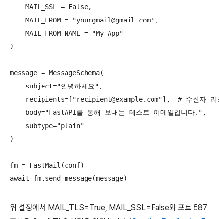
    MAIL_SSL = False,

    MAIL_FROM = "yourgmail@gmail.com",

    MAIL_FROM_NAME = "My App"

)

message = MessageSchema(

    subject="안녕하세요",

    recipients=["recipient@example.com"],  # 수신자 리
    body="FastAPI를 통해 보내는 테스트 이메일입니다.",

    subtype="plain"

)

fm = FastMail(conf)

위 설정에서 MAIL_TLS=True, MAIL_SSL=False와 포트 587