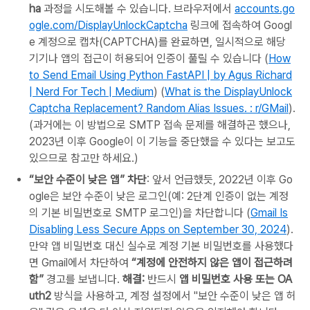
ha
과정을 시도해볼 수 있습니다. 브라우저에서
accounts.go
ogle.com/DisplayUnlockCaptcha
링크에 접속하여 Googl
e 계정으로 캡차(CAPTCHA)를 완료하면, 일시적으로 해당
기기나 앱의 접근이 허용되어 인증이 풀릴 수 있습니다 (
How
to Send Email Using Python FastAPI | by Agus Richard
| Nerd For Tech | Medium
) (
What is the DisplayUnlock
Captcha Replacement? Random Alias Issues. : r/GMail
).
(과거에는 이 방법으로 SMTP 접속 문제를 해결하곤 했으나,
2023년 이후 Google이 이 기능을 중단했을 수 있다는 보고도
있으므로 참고만 하세요.)
“보안 수준이 낮은 앱” 차단
: 앞서 언급했듯, 2022년 이후 Go
ogle은 보안 수준이 낮은 로그인(예: 2단계 인증이 없는 계정
의 기본 비밀번호로 SMTP 로그인)을 차단합니다 (
Gmail Is
Disabling Less Secure Apps on September 30, 2024
).
만약 앱 비밀번호 대신 실수로 계정 기본 비밀번호를 사용했다
면 Gmail에서 차단하여
“계정에 안전하지 않은 앱이 접근하려
함”
경고를 보냅니다.
해결:
반드시
앱 비밀번호 사용 또는 OA
uth2
방식을 사용하고, 계정 설정에서 "보안 수준이 낮은 앱 허