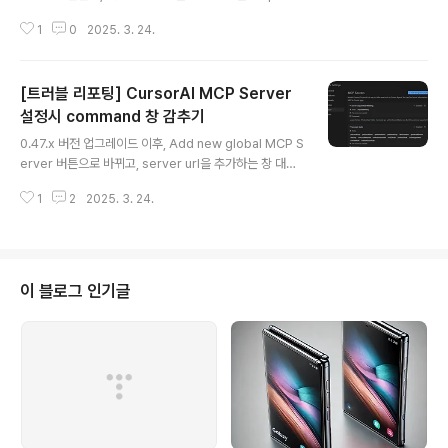
ver가 늘어나고 있다는데, 어디에 있는지 어떻게 사용하는
1
0
2025. 3. 24.
지도 잘 모르시는 분을 위해서 준비했습니다.MCP Serve
rs, Clients 앱 혹은 서비스를 모아 놓은 사이트입니다. M
CP Server Directory: 2600+ updated daily | Pul
[트러블 리포팅] CursorAI MCP Server
seMCPA daily-updated directory of all Model C
ontext Protocol (MCP) servers available on the i
설정시 command 창 감추기
글 내용
nternet. Connect your AI apps to external data s
0.47.x 버전 업그레이드 이후, Add new global MCP S
ources and services.www.pulsemcp.com사용법..
erver 버튼으로 바뀌고, server url을 추가하는 창 대신
에 곧바로 mcp.json 파일이 나옵니다.#1. MCP Server
1
2
2025. 3. 24.
기본 설정{ "mcpServers": { "server-sequential-th
inking": { "command": "cmd", "args": [ "/c", "npx",
"-y", "@smithery/cli@latest", "run", "@smithery-a
i/server-sequential-thinking", "--config", "\"{}\""
], "e..
이 블로그 인기글