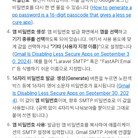
비밀번호"
옵션이 나타납니다. 이를 클릭하면 Google 로그인
비밀번호를 다시 한 번 물을 수 있습니다 (
How to generate a
pp password is a 16-digit passcode that gives a less se
cure app
).
앱 비밀번호 생성
: 앱 비밀번호 발급 화면에서
앱을 선택
하고
기기 종류를 선택
하도록 되어 있습니다. 여기서 사용 용도에 맞
게 값을 선택하거나
"기타 (사용자 지정 이름)
"으로 설정합니다
(
Gmail Is Disabling Less Secure Apps on September 3
0, 2024
). 예를 들어 “Laravel SMTP” 혹은 “FastAPI Emai
l” 등 식별하기 쉬운 이름으로 지정합니다.
16자리 비밀번호 발급
:
생성(Generate)
버튼을 누르면 노란색
박스 등에 16자리 영어 소문자 비밀번호가 표시됩니다 (
Gmail
Is Disabling Less Secure Apps on September 30, 202
4
). 이 값이
앱 비밀번호
이며, 향후 SMTP 비밀번호로 이 값을
사용합니다. (공백 없이 4자리씩 나눠보여줄 뿐이므로 그대로
붙여 쓰면 됩니다.)
앱 비밀번호 사용
: 발급된 앱 비밀번호를 복사하여 애플리케이
션의 SMTP 설정에 입력합니다. Gmail SMTP 서버에 연결할