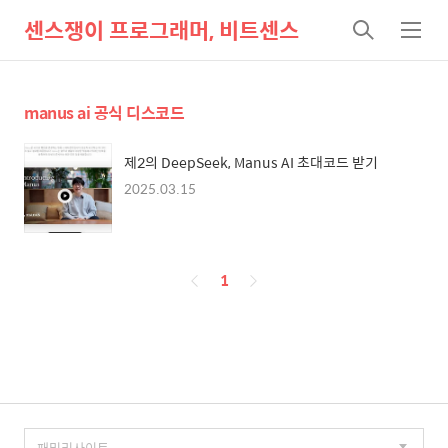
센스쟁이 프로그래머, 비트센스
검
메
색
뉴
manus ai 공식 디스코드
제2의 DeepSeek, Manus AI 초대코드 받기
2025.03.15
페
1
이
징