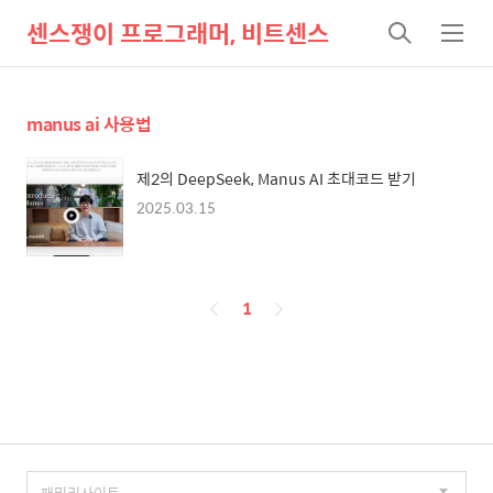
센스쟁이 프로그래머, 비트센스
검
메
색
뉴
manus ai 사용법
제2의 DeepSeek, Manus AI 초대코드 받기
2025.03.15
페
1
이
징