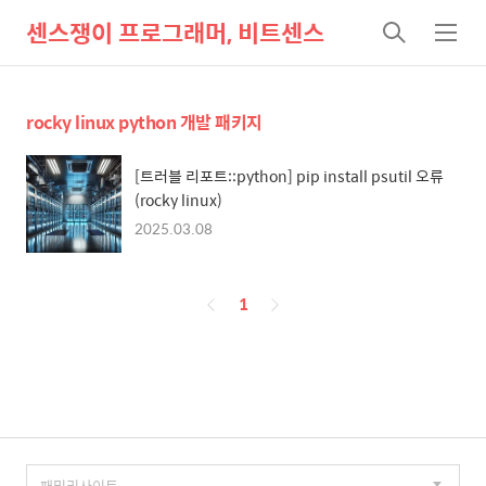
센스쟁이 프로그래머, 비트센스
검
메
색
뉴
rocky linux python 개발 패키지
[트러블 리포트::python] pip install psutil 오류
(rocky linux)
2025.03.08
페
1
이
징