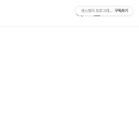
센스쟁이 프로그래머, 비트센스
구독하기
검
메
색
뉴