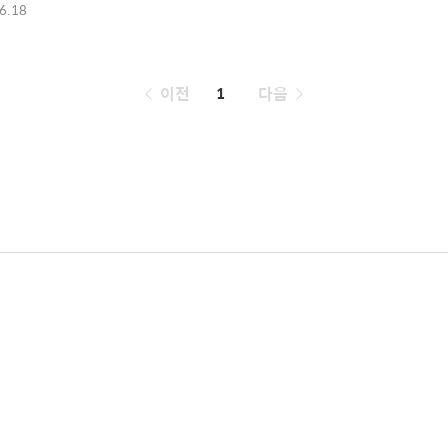
6.18
페
이전
1
다음
이
징