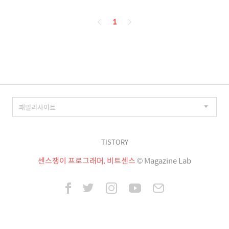
페
1
이
징
TISTORY
센스쟁이 프로그래머, 비트센스
© Magazine Lab