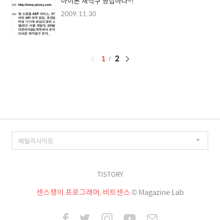
아이폰 새식구 영접하다~!
2009.11.30
페
1
2
이
징
TISTORY
센스쟁이 프로그래머, 비트센스
© Magazine Lab