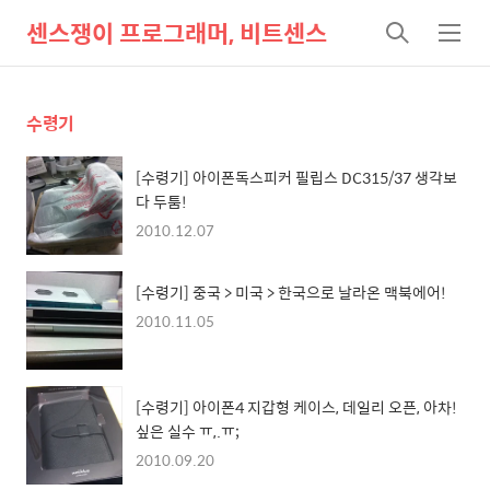
센스쟁이 프로그래머, 비트센스
검
메
색
뉴
수령기
[수령기] 아이폰독스피커 필립스 DC315/37 생각보
다 두툼!
2010.12.07
[수령기] 중국 > 미국 > 한국으로 날라온 맥북에어!
2010.11.05
[수령기] 아이폰4 지갑형 케이스, 데일리 오픈, 아차!
싶은 실수 ㅠ,.ㅠ;
2010.09.20