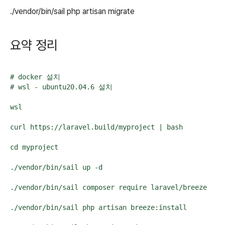
./vendor/bin/sail php artisan migrate
요약 정리
# docker 설치

# wsl - ubuntu20.04.6 설치

wsl

curl https://laravel.build/myproject | bash

cd myproject

./vendor/bin/sail up -d

./vendor/bin/sail composer require laravel/breeze

./vendor/bin/sail php artisan breeze:install
