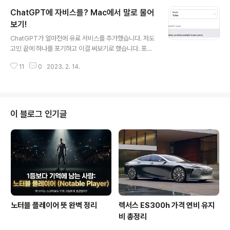
용하기 기존 확장프로그램 설치와 동일 합니다. 다만 첫화
ChatGPT에 자비스를? Mac에서 말로 물어
면에 확장 프로그램 관리 아이콘이 없어서 주소 표시줄에
서 직접 입력해서 진입을 해야 합니다. chrome://extens
보기!
글 내용
ions 확장 프로그램을 설치해 보신 분은 익숙한 "확장 프
ChatGPT가 얼마전에 유료 서비스를 추가했습니다. 저도
로그램" 페이지로 진입을 합니다. 확장 프로그램 관리 페이
고민 끝에 하나를 포기하고 이걸 써보기로 했습니다. 포기
지에서 "개발자 모드"를 선택하면 "압축해제된..."과 함께
한 것은 copilot.. 이게 chatgpt에서 나온 거라고 하니..
총 3개의 버튼이 나옵니다. "압축해제된 확장 프로그램을
11
0
2023. 2. 14.
유료로 쓰자고 마음 먹은 이유는, 간혹 chatgpt가 속도가
로드합니다." 버튼을 클릭하면..
빠른 때가 있습니다. 보통은 랙이 걸려서인지 멈칫 멈칫 나
오는 때가 많은데요, 종종 쫘르르륵~! 나오는 걸 보면 웬지
마음이 편해집니다. 너무 자주 속으로 "넌 왜 말을 하다 말
아? 무슨 말을 하려고 멈추니?" 이랬는데~ 유료는 무조건
이 블로그 인기글
빠르다네요. 그래서 고민 끝에 결제를 했습니다. 몇번 사용
을 하다 보니.. 귀차니즘 발동.. 전에도 자비스 같음 좋겠다..
싶었는데.. 그래서 chatgpt에게 물어봤습니다. 음성 입력
을 할 수 있는 방법 있냐고~ 결과는 없데요..
노터블 플레이어 뜻 완벽 정리
렉서스 ES300h 가격 연비 유지
비 총정리