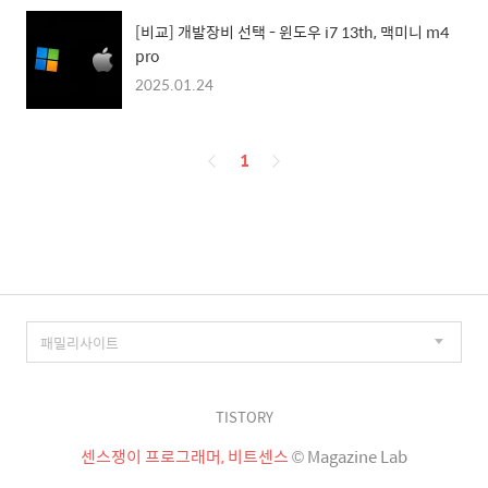
[비교] 개발장비 선택 - 윈도우 i7 13th, 맥미니 m4
pro
2025.01.24
페
1
이
징
TISTORY
센스쟁이 프로그래머, 비트센스
© Magazine Lab